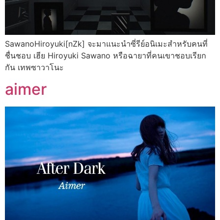
SawanoHiroyuki[nZk] จะมาแนะนำซี่รีย์อนิเมะสำหรับคนที่
ชื่นชอบ เฮีย Hiroyuki Sawano หรือฉายาที่คนเขาชอบเรียก
กัน เทพซาวาโนะ
aimer