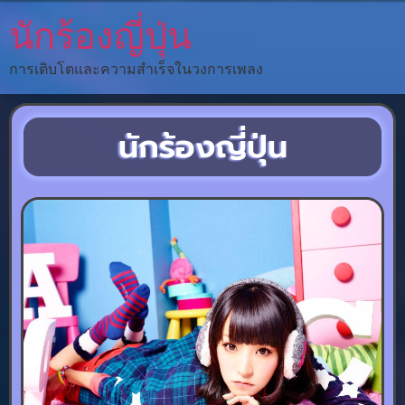
นักร้องญี่ปุ่น
การเติบโตและความสำเร็จในวงการเพลง
นักร้องญี่ปุ่น