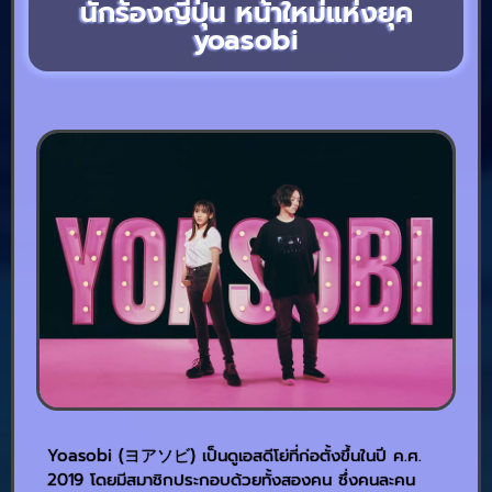
นักร้องญี่ปุ่น หน้าใหม่แห่งยุค
yoasobi
Yoasobi (ヨアソビ) เป็นดูเอสดีโย่ที่ก่อตั้งขึ้นในปี ค.ศ.
2019 โดยมีสมาชิกประกอบด้วยทั้งสองคน ซึ่งคนละคน